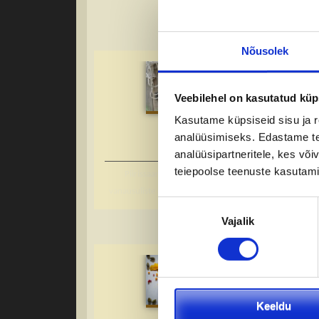
Nõusolek
Veebilehel on kasutatud küp
Kasutame küpsiseid sisu ja r
analüüsimiseks. Edastame tea
analüüsipartneritele, kes võ
teiepoolse teenuste kasutami
Piirissaare reis: kultuuripärand ja
vanausuliste elulaad – 6. september 2026
Nõusoleku
Vajalik
valik
Keeldu