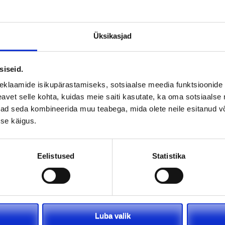
Üksikasjad
siseid.
eklaamide isikupärastamiseks, sotsiaalse meedia funktsioonide 
vet selle kohta, kuidas meie saiti kasutate, ka oma sotsiaalse 
ivad seda kombineerida muu teabega, mida olete neile esitanud 
se käigus.
Eelistused
Statistika
Luba valik