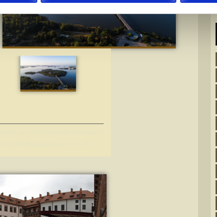
ome loodusreis! Korkeasaari loomaaed ja
Nuuksio Rahvuspargi rajad – 19.-20. ...