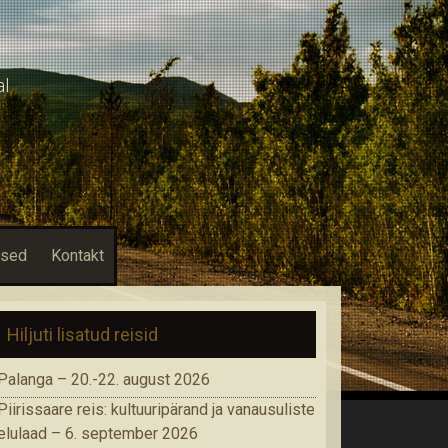
al
used
Kontakt
Hiljuti lisatud reisid
Palanga – 20.-22. august 2026
Piirissaare reis: kultuuripärand ja vanausuliste
elulaad – 6. september 2026