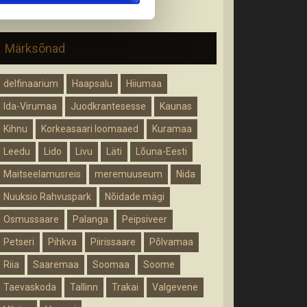
Märksõnad
delfinaarium
Haapsalu
Hiiumaa
Ida-Virumaa
Juodkrantesesse
Kaunas
Kihnu
Korkeasaari loomaaed
Kuramaa
Leedu
Lido
Livu
Läti
Lõuna-Eesti
Maitseelamusreis
meremuuseum
Nida
Nuuksio Rahvuspark
Nõidade mägi
Osmussaare
Palanga
Peipsiveer
Petseri
Pihkva
Piirissaare
Põlvamaa
Riia
Saaremaa
Soomaa
Soome
Taevaskoda
Tallinn
Trakai
Valgevene