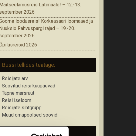
Maitseelamusreis Lätimaale! – 12.-13.
september 2026
Soome loodusreis! Korkeasaari loomaaed ja
Nuuksio Rahvuspargi rajad – 19.-20.
september 2026
Õpilasreisid 2026
Bussi tellides teatage:
• Reisijate arv
• Soovitud reisi kuupäevad
• Täpne marsruut
• Reisi iseloom
• Reisijate sihtgrupp
• Muud omapoolsed soovid
Soovitused reisijale: