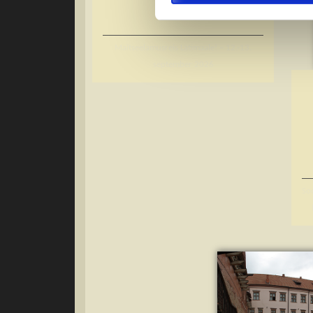
Maitseelamusreis Lätimaale! – 12.-13.
september 2026
So