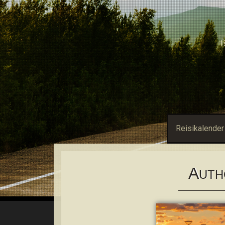
B
Reisikalender
A
UTH