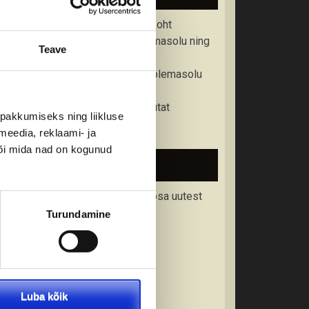
• Kontrollige üle väljumisaeg ja -koht
• Kontrollige reisidokumendi olemasolu ning
Teave
kehtivusaega
• Kontrollige tervisekindlustuse olemasolu
• Tutvuge tollieeskirjadega
• Varuge kaasa vastava riigi valuutat
pakkumiseks ning liikluse
• Tutvuge reisitingimustega
meedia, reklaami- ja
või mida nad on kogunud
Liitu uudiskirjaga
Liitu meie uudiskirjaga ning saa osa uutest
pakkumistest.
Turundamine
Luba kõik