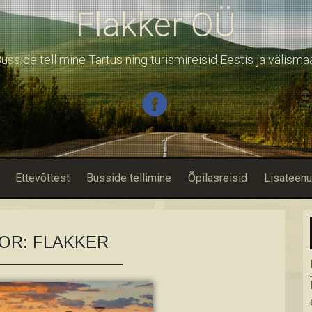
Flakker OÜ
usside tellimine Tartus ning turismireisid Eestis ja välisma
Ettevõttest
Busside tellimine
Õpilasreisid
Lisateen
OR:
FLAKKER