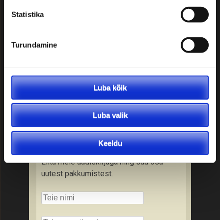
Soovitused reisijale:
Statistika
• Kontrollige üle väljumisaeg ja -koht
• Kontrollige reisidokumendi
Turundamine
olemasolu ning kehtivusaega
• Kontrollige tervisekindlustuse
olemasolu
• Tutvuge tollieeskirjadega
Luba kõik
• Varuge kaasa vastava riigi valuutat
• Tutvuge reisitingimustega
Luba valik
Liitu uudiskirjaga
Keeldu
Liitu meie uudiskirjaga ning saa osa
uutest pakkumistest.