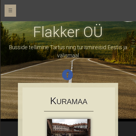
☰
Flakker OÜ
Busside tellimine Tartus ning turismireisid Eestis ja
välismaal
K
URAMAA