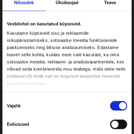
2026
Nõusolek
Üksikasjad
Teave
Maitseelamusreis Lätimaale! – 12.-13.
september 2026
Veebilehel on kasutatud küpsiseid.
Soome loodusreis! Korkeasaari
Kasutame küpsiseid sisu ja reklaamide
loomaaed ja Nuuksio Rahvuspargi
isikupärastamiseks, sotsiaalse meedia funktsioonide
rajad – 19.-20. september 2026
pakkumiseks ning liikluse analüüsimiseks. Edastame
Õpilasreisid 2026
teavet selle kohta, kuidas meie saiti kasutate, ka oma
sotsiaalse meedia, reklaami- ja analüüsipartneritele, kes
võivad seda kombineerida muu teabega, mida olete neile
Bussi tellides teatage:
esitanud või mida nad on kogunud teiepoolse teenuste
kasutamise käigus.
• Reisijate arv
• Soovitud reisi kuupäevad
• Täpne marsruut
Nõusoleku
• Reisi iseloom
Vajalik
valik
• Reisijate sihtgrupp
• Muud omapoolsed soovid
Eelistused