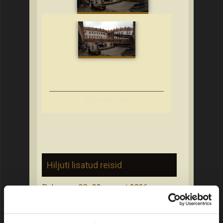
Õpilasreisid 2026
Hiljuti lisatud reisid
Palanga – 20.-22. august 2026
Piirissaare reis: kultuuripärand ja
vanausuliste elulaad – 6. september