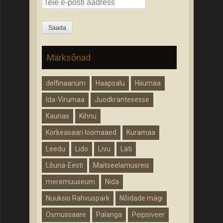
Märksõnad
delfinaarium
Haapsalu
Hiiumaa
Ida-Virumaa
Juodkrantesesse
Kaunas
Kihnu
Korkeasaari loomaaed
Kuramaa
Leedu
Lido
Livu
Läti
Lõuna-Eesti
Maitseelamusreis
meremuuseum
Nida
Nuuksio Rahvuspark
Nõidade mägi
Osmussaare
Palanga
Peipsiveer