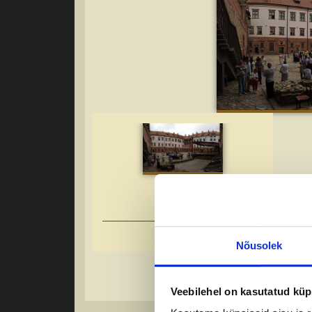
Õpilasreisid 2026
Nõusolek
Veebilehel on kasutatud küp