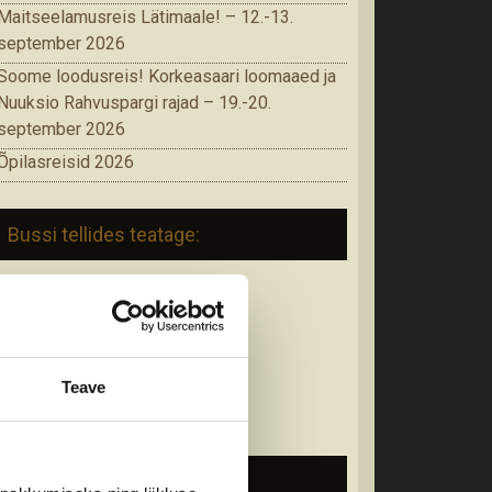
Maitseelamusreis Lätimaale! – 12.-13.
september 2026
Soome loodusreis! Korkeasaari loomaaed ja
Nuuksio Rahvuspargi rajad – 19.-20.
september 2026
Õpilasreisid 2026
Bussi tellides teatage:
• Reisijate arv
• Soovitud reisi kuupäevad
• Täpne marsruut
• Reisi iseloom
Teave
• Reisijate sihtgrupp
• Muud omapoolsed soovid
Soovitused reisijale: