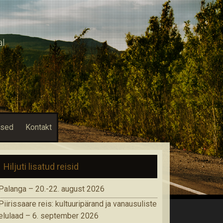
al
used
Kontakt
Hiljuti lisatud reisid
Palanga – 20.-22. august 2026
Piirissaare reis: kultuuripärand ja vanausuliste
elulaad – 6. september 2026