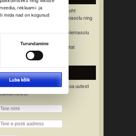
pakkumiseks ning liikluse
meedia, reklaami- ja
• Kontrollige üle väljumisaeg ja -koht
või mida nad on kogunud
• Kontrollige reisidokumendi olemasolu ning
kehtivusaega
• Kontrollige tervisekindlustuse olemasolu
• Tutvuge tollieeskirjadega
Turundamine
• Varuge kaasa vastava riigi valuutat
• Tutvuge reisitingimustega
Liitu uudiskirjaga
Luba kõik
Liitu meie uudiskirjaga ning saa osa uutest
pakkumistest.