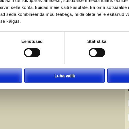
eklaamide isikupärastamiseks, sotsiaalse meedia funktsioonide 
vet selle kohta, kuidas meie saiti kasutate, ka oma sotsiaalse 
ivad seda kombineerida muu teabega, mida olete neile esitanud 
se käigus.
Eelistused
Statistika
Luba valik