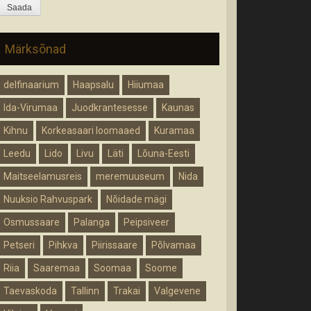
Märksõnad
delfinaarium
Haapsalu
Hiiumaa
Ida-Virumaa
Juodkrantesesse
Kaunas
Kihnu
Korkeasaari loomaaed
Kuramaa
Leedu
Lido
Livu
Läti
Lõuna-Eesti
Maitseelamusreis
meremuuseum
Nida
Nuuksio Rahvuspark
Nõidade mägi
Osmussaare
Palanga
Peipsiveer
Petseri
Pihkva
Piirissaare
Põlvamaa
Riia
Saaremaa
Soomaa
Soome
Taevaskoda
Tallinn
Trakai
Valgevene