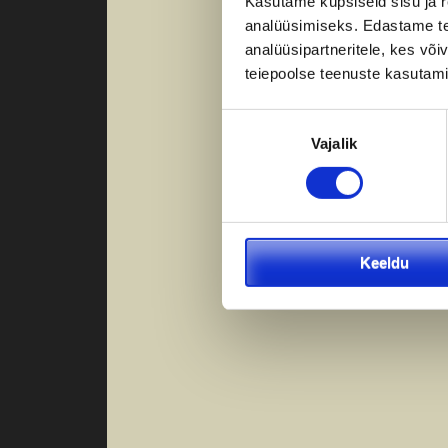
Kasutame küpsiseid sisu ja r
analüüsimiseks. Edastame tea
analüüsipartneritele, kes võ
teiepoolse teenuste kasutami
Nõusoleku
Vajalik
valik
Keeldu