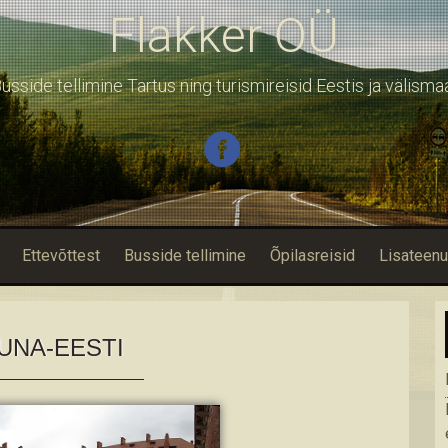
Flakker OÜ
usside tellimine Tartus ning turismireisid Eestis ja välisma
Ettevõttest
Busside tellimine
Õpilasreisid
Lisateen
UNA-EESTI