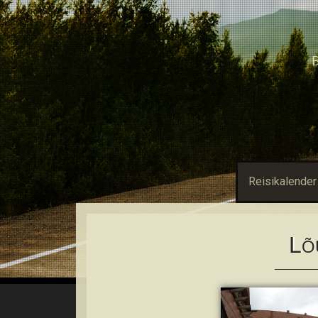
B
Reisikalender
L
Õ