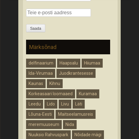
Märksõnad
delfinaarium
Haapsalu
Hiiumaa
Ida-Virumaa
Juodkrantesesse
Kaunas
Kihnu
Korkeasaari loomaaed
Kuramaa
Leedu
Lido
Livu
Läti
Lõuna-Eesti
Maitseelamusreis
meremuuseum
Nida
Nuuksio Rahvuspark
Nõidade mägi