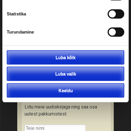
Soovitused reisijale:
Statistika
• Kontrollige üle väljumisaeg ja -koht
Turundamine
• Kontrollige reisidokumendi
olemasolu ning kehtivusaega
• Kontrollige tervisekindlustuse
olemasolu
Luba kõik
• Tutvuge tollieeskirjadega
• Varuge kaasa vastava riigi valuutat
Luba valik
• Tutvuge reisitingimustega
Keeldu
Liitu uudiskirjaga
Liitu meie uudiskirjaga ning saa osa
uutest pakkumistest.