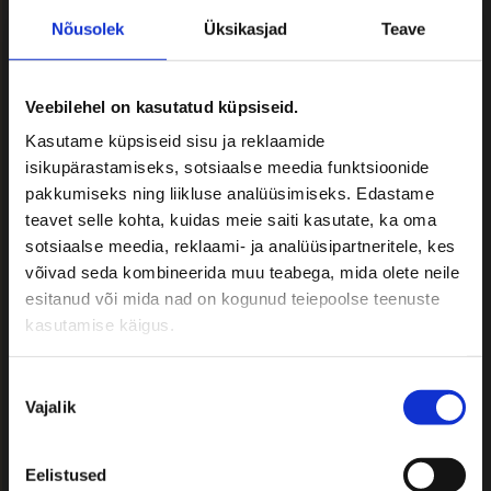
vanausuliste elulaad – 6. september
Nõusolek
Üksikasjad
Teave
2026
Maitseelamusreis Lätimaale! – 12.-13.
september 2026
Veebilehel on kasutatud küpsiseid.
Soome loodusreis! Korkeasaari
Kasutame küpsiseid sisu ja reklaamide
loomaaed ja Nuuksio Rahvuspargi
isikupärastamiseks, sotsiaalse meedia funktsioonide
rajad – 19.-20. september 2026
pakkumiseks ning liikluse analüüsimiseks. Edastame
teavet selle kohta, kuidas meie saiti kasutate, ka oma
Õpilasreisid 2026
sotsiaalse meedia, reklaami- ja analüüsipartneritele, kes
võivad seda kombineerida muu teabega, mida olete neile
Bussi tellides teatage:
esitanud või mida nad on kogunud teiepoolse teenuste
kasutamise käigus.
• Reisijate arv
• Soovitud reisi kuupäevad
Nõusoleku
• Täpne marsruut
Vajalik
valik
• Reisi iseloom
• Reisijate sihtgrupp
Eelistused
• Muud omapoolsed soovid