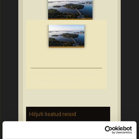
Soome loodusreis! Korkeasaari loomaaed ja
Nuuksio Rahvuspargi rajad – 19.-20. ...
Hiljuti lisatud reisid
Palanga – 20.-22. august 2026
Piirissaare reis: kultuuripärand ja