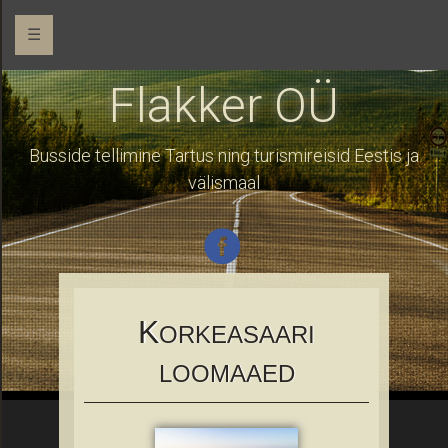
☰
Flakker OÜ
Busside tellimine Tartus ning turismireisid Eestis ja
välismaal
K
ORKEASAARI
LOOMAAED