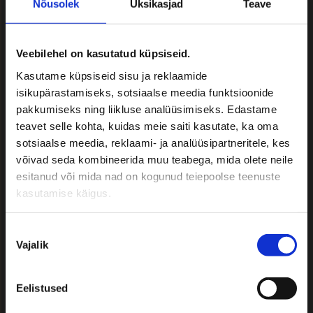
2026
Nõusolek
Üksikasjad
Teave
Maitseelamusreis Lätimaale! – 12.-13.
september 2026
Veebilehel on kasutatud küpsiseid.
Soome loodusreis! Korkeasaari
Kasutame küpsiseid sisu ja reklaamide
loomaaed ja Nuuksio Rahvuspargi
isikupärastamiseks, sotsiaalse meedia funktsioonide
rajad – 19.-20. september 2026
pakkumiseks ning liikluse analüüsimiseks. Edastame
Õpilasreisid 2026
teavet selle kohta, kuidas meie saiti kasutate, ka oma
sotsiaalse meedia, reklaami- ja analüüsipartneritele, kes
Bussi tellides teatage:
võivad seda kombineerida muu teabega, mida olete neile
esitanud või mida nad on kogunud teiepoolse teenuste
• Reisijate arv
kasutamise käigus.
• Soovitud reisi kuupäevad
• Täpne marsruut
Nõusoleku
• Reisi iseloom
Vajalik
valik
• Reisijate sihtgrupp
• Muud omapoolsed soovid
Eelistused