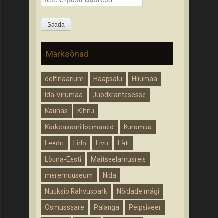
Märksõnad
delfinaarium
Haapsalu
Hiiumaa
Ida-Virumaa
Juodkrantesesse
Kaunas
Kihnu
Korkeasaari loomaaed
Kuramaa
Leedu
Lido
Livu
Läti
Lõuna-Eesti
Maitseelamusreis
meremuuseum
Nida
Nuuksio Rahvuspark
Nõidade mägi
Osmussaare
Palanga
Peipsiveer