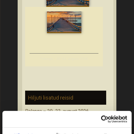
Palanga – 20.-22. august 2026
Hiljuti lisatud reisid
Palanga – 20.-22. august 2026
Piirissaare reis: kultuuripärand ja
vanausuliste elulaad – 6. september