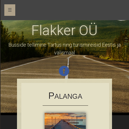
☰
Flakker OÜ
Busside tellimine Tartus ning turismireisid Eestis ja
välismaal
P
ALANGA