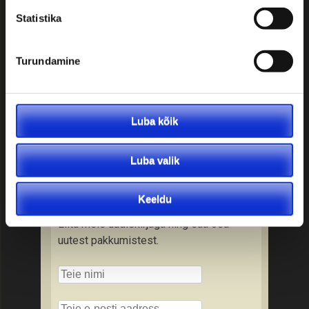
Soovitused reisijale:
Statistika
• Kontrollige üle väljumisaeg ja -koht
• Kontrollige reisidokumendi
Turundamine
olemasolu ning kehtivusaega
• Kontrollige tervisekindlustuse
olemasolu
• Tutvuge tollieeskirjadega
Luba kõik
• Varuge kaasa vastava riigi valuutat
• Tutvuge reisitingimustega
Luba valik
Liitu uudiskirjaga
Keeldu
Liitu meie uudiskirjaga ning saa osa
uutest pakkumistest.